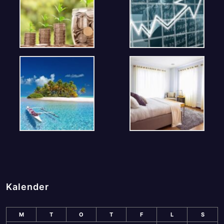
Kalender
M
T
O
T
F
L
S