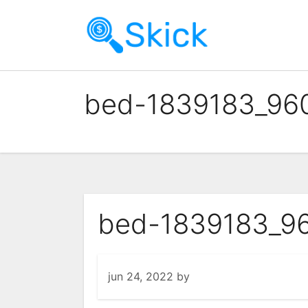
Skip
to
content
bed-1839183_960
bed-1839183_96
jun 24, 2022
by