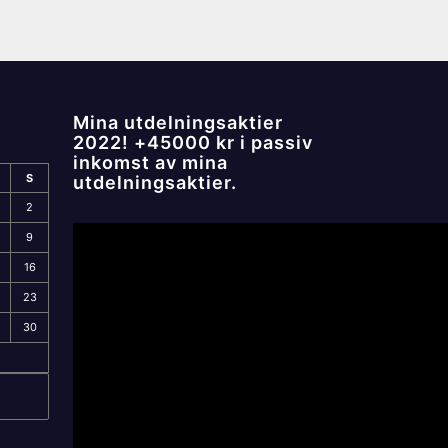
Mina utdelningsaktier
2022! +45000 kr i passiv
inkomst av mina
S
utdelningsaktier.
2
9
16
23
30