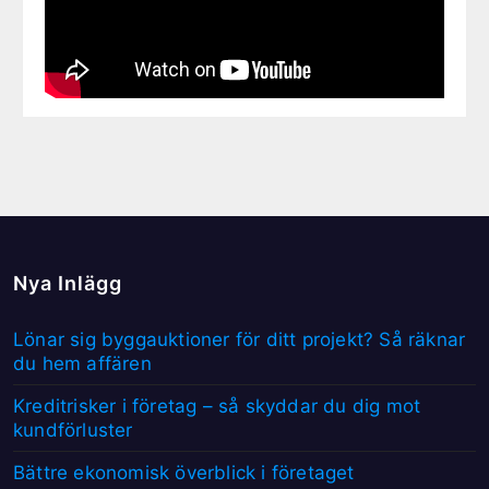
Nya Inlägg
Lönar sig byggauktioner för ditt projekt? Så räknar
du hem affären
Kreditrisker i företag – så skyddar du dig mot
kundförluster
Bättre ekonomisk överblick i företaget