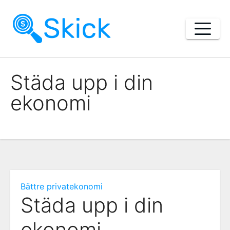
Skip
to
content
Städa upp i din
ekonomi
Bättre privatekonomi
Städa upp i din
ekonomi