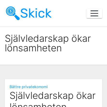
Skip
to
content
Självledarskap ökar
lönsamheten
Bättre privatekonomi
Självledarskap ökar
lönsamheten