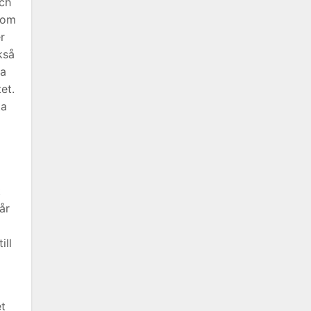
och
d om
r
kså
ra
et.
ta
t
år
ill
et