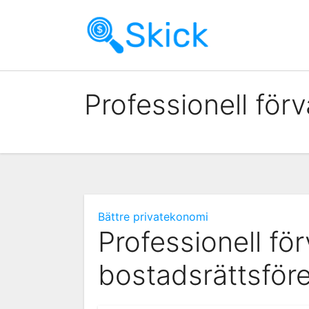
Skip
to
content
Professionell för
Bättre privatekonomi
Professionell för
bostadsrättsför