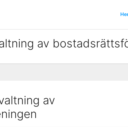
He
valtning av bostadsrätts
valtning av
eningen