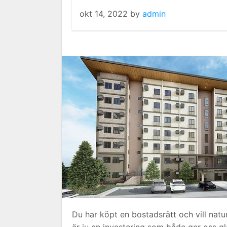
okt 14, 2022
by
admin
Du har köpt en bostadsrätt och vill natur
är ju en investering som både ger oss glä