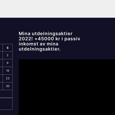
Mina utdelningsaktier
2022! +45000 kr i passiv
inkomst av mina
S
utdelningsaktier.
2
9
16
23
30