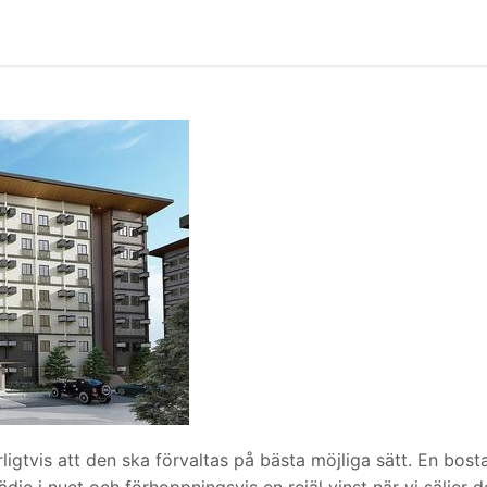
ligtvis att den ska förvaltas på bästa möjliga sätt. En bost
dje i nuet och förhoppningsvis en rejäl vinst när vi säljer d