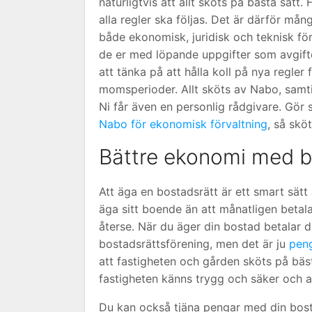
naturligtvis att allt sköts på bästa sätt
alla regler ska följas. Det är därför må
både ekonomisk, juridisk och teknisk fö
de er med löpande uppgifter som avgifte
att tänka på att hålla koll på nya regle
momsperioder. Allt sköts av Nabo, samtid
Ni får även en personlig rådgivare. Gör
Nabo för ekonomisk förvaltning
, så skö
Bättre ekonomi med b
Att äga en bostadsrätt är ett smart sätt 
äga sitt boende än att månatligen betala 
återse. När du äger din bostad betalar du
bostadsrättsförening, men det är ju
pen
att fastigheten och gården sköts på bästa 
fastigheten känns trygg och säker och att
Du kan också tjäna pengar med din bost