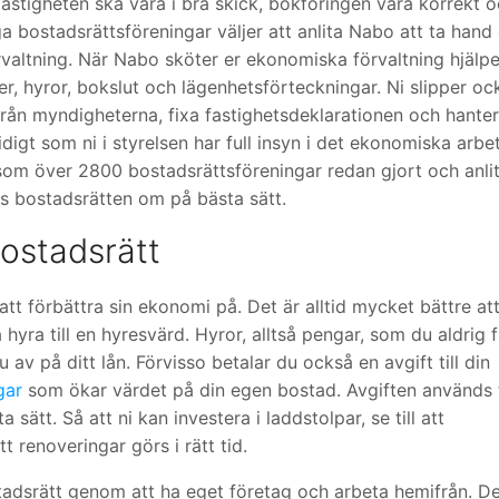
. Fastigheten ska vara i bra skick, bokföringen vara korrekt 
nga bostadsrättsföreningar väljer att anlita Nabo att ta han
rvaltning. När Nabo sköter er ekonomiska förvaltning hjälpe
r, hyror, bokslut och lägenhetsförteckningar. Ni slipper oc
r från myndigheterna, fixa fastighetsdeklarationen och hante
igt som ni i styrelsen har full insyn i det ekonomiska arbet
 som över 2800 bostadsrättsföreningar redan gjort och anli
ts bostadsrätten om på bästa sätt.
ostadsrätt
att förbättra sin ekonomi på. Det är alltid mycket bättre at
hyra till en hyresvärd. Hyror, alltså pengar, som du aldrig f
 av på ditt lån. Förvisso betalar du också en avgift till din
gar
som ökar värdet på din egen bostad. Avgiften används t
sätt. Så att ni kan investera i laddstolpar, se till att
 renoveringar görs i rätt tid.
adsrätt genom att ha eget företag och arbeta hemifrån. D