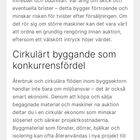
intresset och budnivån. Var ärlig om skick och
eventuella brister – detta bygger förtroende och
minskar risken för tvister efter försäljningen. Om
det rör sig om större maskiner kan det vara värt
att ordna en grundlig rengöring innan auktion,
eftersom ett välskött intryck höjer värdet.
Cirkulärt byggande som
konkurrensfördel
Återbruk och cirkulära flöden inom byggsektorn
handlar inte bara om miljöansvar – det är också
smart ekonomi. Genom att köpa och sälja
begagnade material och maskiner na auktion
deltar du i en cirkulär ekonomi som minskar
slöseriet och sänker projektkostnaderna.
Byggmaterial som fönster, dörrar, bjälkar och
isolering kan ofta återanvändas i nya projekt till