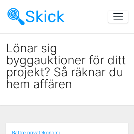
Skip
to
content
Lönar sig
byggauktioner för ditt
projekt? Så räknar du
hem affären
Bättre privatekonomi