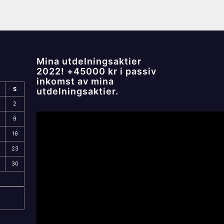
Mina utdelningsaktier
2022! +45000 kr i passiv
inkomst av mina
S
utdelningsaktier.
2
9
16
23
30