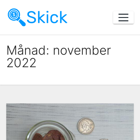
Skip
to
content
Månad:
november
2022